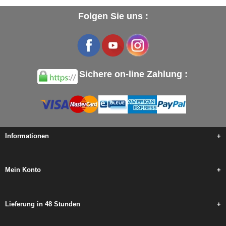
Folgen Sie uns :
Sichere on-line Zahlung :
Informationen
+
Mein Konto
+
Lieferung in 48 Stunden
+