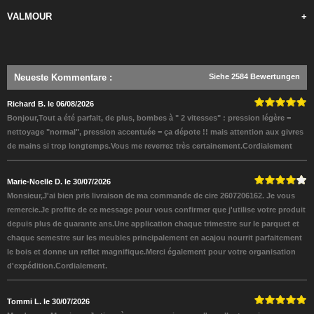
VALMOUR
+
Neueste Kommentare
:
Siehe 2584 Bewertungen
Richard B. le 06/08/2026
Bonjour,Tout a été parfait, de plus, bombes à " 2 vitesses" : pression légère =
nettoyage "normal", pression accentuée = ça dépote !! mais attention aux givres
de mains si trop longtemps.Vous me reverrez très certainement.Cordialement
Marie-Noelle D. le 30/07/2026
Monsieur,J'ai bien pris livraison de ma commande de cire 2607206162. Je vous
remercie.Je profite de ce message pour vous confirmer que j'utilise votre produit
depuis plus de quarante ans.Une application chaque trimestre sur le parquet et
chaque semestre sur les meubles principalement en acajou nourrit parfaitement
le bois et donne un reflet magnifique.Merci également pour votre organisation
d'expédition.Cordialement.
Tommi L. le 30/07/2026