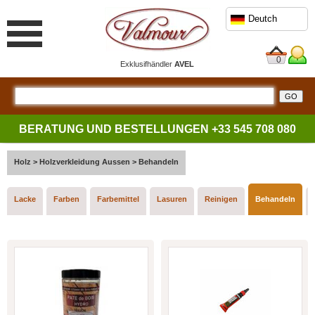
Deutch
0
Exklusifhändler
AVEL
BERATUNG UND BESTELLUNGEN
+33 545 708 080
Holz
>
Holzverkleidung Aussen
>
Behandeln
Lacke
Farben
Farbemittel
Lasuren
Reinigen
Behandeln