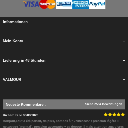
Informationen
+
Mein Konto
+
Lieferung in 48 Stunden
+
VALMOUR
+
Neueste Kommentare
:
Siehe 2584 Bewertungen
Richard B. le 06/08/2026
Bonjour,Tout a été parfait, de plus, bombes à " 2 vitesses" : pression légère =
nettoyage "normal", pression accentuée = ça dépote !! mais attention aux givres