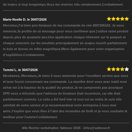
de mains si trop longtemps.Vous me reverrez très certainement.Cordialement
Marie-Noelle D. le 30/07/2026
Monsieur,J'ai bien pris livraison de ma commande de cire 2607206162. Je vous
remercie.Je profite de ce message pour vous confirmer que j'utilise votre produit
depuis plus de quarante ans.Une application chaque trimestre sur le parquet et
chaque semestre sur les meubles principalement en acajou nourrit parfaitement
le bois et donne un reflet magnifique.Merci également pour votre organisation
d'expédition.Cordialement.
Tommi L. le 30/07/2026
Mesdames, Messieurs,Je tiens à vous remercier pour l'excellent service que vous
m'avez fourni concernant ma commande. La manière dont vous avez traité mon
achat est à la hauteur de la qualité du produit.Je ne comprends pas pourquoi
DPD vous a informés que l'adresse de livraison était incorrecte, car elle était
parfaitement correcte. Le colis a été livré hier et tout est en ordre.Je suis très
satisfait de votre service et je recommanderai votre entreprise à tous mes
amis.J'espère que vous êtes à l'abri des incendies de forêt et je vous souhaite le
meilleur pour l'avenir.Cordialement
Alle Rechte vorbehalten Valmour 2026 -
infos@valmour.fr