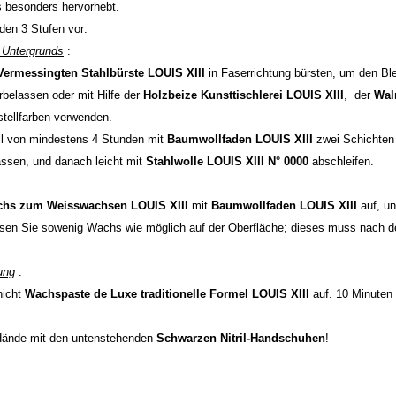
 besonders hervorhebt.
den 3 Stufen vor:
 Untergrunds
:
Vermessingten Stahlbürste LOUIS XIII
in Faserrichtung bürsten, um den Ble
belassen oder mit Hilfe der
Holzbeize Kunsttischlerei LOUIS XIII
, der
Wal
tellfarben verwenden.
ll von mindestens 4 Stunden mit
Baumwollfaden LOUIS XIII
zwei Schichten
assen, und danach leicht mit
Stahlwolle LOUIS XIII N° 0000
abschleifen.
hs zum Weisswachsen LOUIS XIII
mit
Baumwollfaden LOUIS XIII
auf, un
assen Sie sowenig Wachs wie möglich auf der Oberfläche; dieses muss nach d
ung
:
hicht
Wachspaste de Luxe traditionelle Formel LOUIS XIII
auf. 10 Minuten 
Hände mit den untenstehenden
Schwarzen Nitril-Handschuhen
!