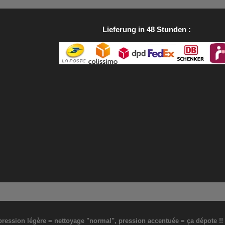
Lieferung in 48 Stunden
: pression légère = nettoyage "normal", pression accentuée = ça dépote !