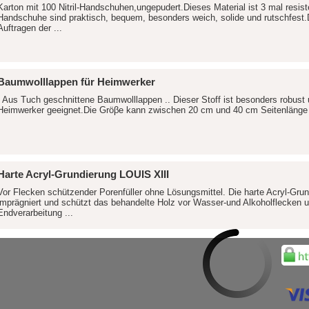
Karton mit 100 Nitril-Handschuhen,ungepudert.Dieses Material ist 3 mal resist
Handschuhe sind praktisch, bequem, besonders weich, solide und rutschfest
Auftragen der ...
Baumwolllappen für Heimwerker
. Aus Tuch geschnittene Baumwolllappen .. Dieser Stoff ist besonders robust
Heimwerker geeignet.Die Gröβe kann zwischen 20 cm und 40 cm Seitenlänge 
Harte Acryl-Grundierung LOUIS XIII
Vor Flecken schützender Porenfüller ohne Lösungsmittel. Die harte Acryl-Grundi
imprägniert und schützt das behandelte Holz vor Wasser-und Alkoholflecken u
Endverarbeitung ...
Luxuswachs Traditionelle Formel LOUIS XIII Paste
Verstärkte Formel nach alter Rezeptur. 25 % Bienenwachs und 50 % Terpenti
Glanz. Erhältlich in verschiedenen Farbtönen zum Anpassen an die verschiede
ermöglicht ...