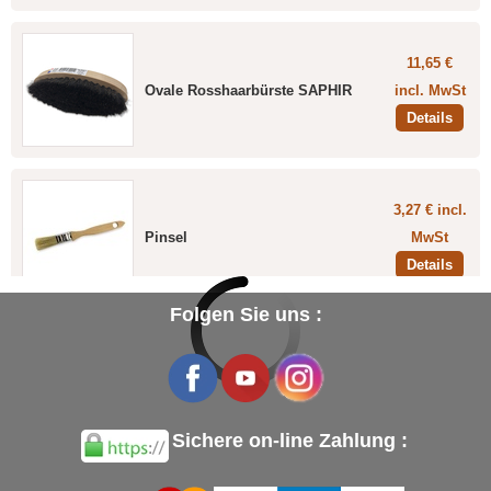
11,65 €
Ovale Rosshaarbürste SAPHIR
incl. MwSt
Details
3,27 € incl.
Pinsel
MwSt
Details
Folgen Sie uns :
7,24 € incl.
Reinigungsschwamm
MwSt
Wildleder/Nubuck/Samt SAPHIR
Details
Sichere on-line Zahlung :