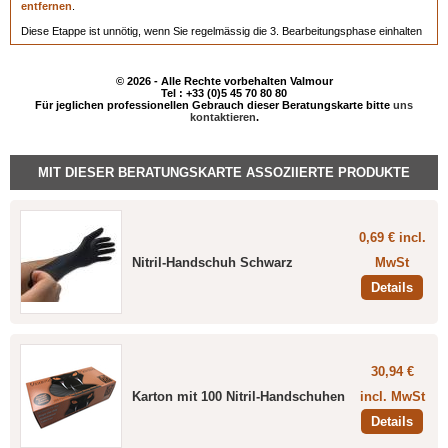
entfernen
.
Diese Etappe ist unnötig, wenn Sie regelmässig die 3. Bearbeitungsphase einhalten
oder wenn Ihr Leder nur leichte Entfärbungen aufweist.
3- Zur regelmässigen Pflege mit gleichzeitiger Repigmentierung Ihres
© 2026 - Alle Rechte vorbehalten Valmour
Tel : +33 (0)5 45 70 80 80
Für jeglichen professionellen Gebrauch dieser Beratungskarte bitte
uns
Kleidungsststücks raten wir Ihnen daraufhin zu einer Anwendung von
Rénovétine
kontaktieren
.
SAPHIR Spray,
das in verschiedenen Farben erhältlich istsowie in farblos und
durch mehrmaliges Drücken aufgesprüht wird. Rénovétine dient ausserdem als
MIT DIESER BERATUNGSKARTE ASSOZIIERTE PRODUKTE
Endverarbeitung für Etappe 2.
Wir raten Ihnen, die Produkte immer vorher an einer versteckten Stelle zu testen.
0,69 € incl.
Schützen Sie Ihre Hände mit den untenstehenden
Schwarzen Nitril-
Nitril-Handschuh Schwarz
MwSt
Handschuhen
!
Details
30,94 €
Karton mit 100 Nitril-Handschuhen
incl. MwSt
Details