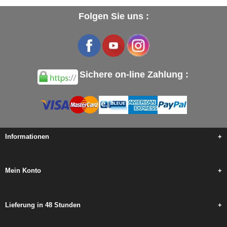
Folgen Sie uns :
Sichere on-line Zahlung :
Informationen
+
Mein Konto
+
Lieferung in 48 Stunden
+