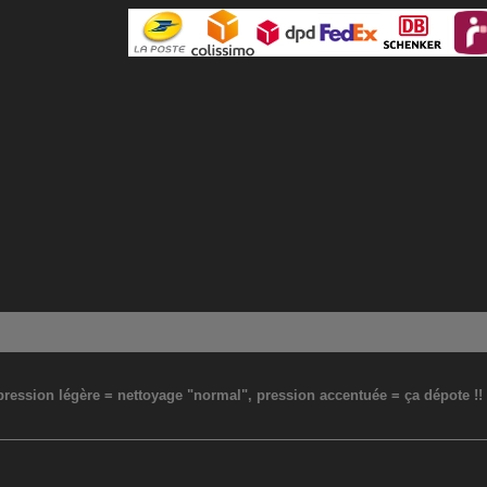
: pression légère = nettoyage "normal", pression accentuée = ça dépote !