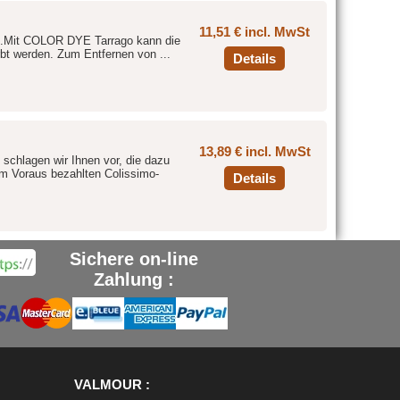
11,51 € incl. MwSt
off.Mit COLOR DYE Tarrago kann die
bt werden. Zum Entfernen von ...
Details
13,89 € incl. MwSt
 schlagen wir Ihnen vor, die dazu
im Voraus bezahlten Colissimo-
Details
Sichere on-line
Zahlung :
VALMOUR