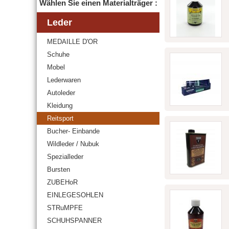
Wählen Sie einen Materialträger :
Leder
MEDAILLE D'OR
Schuhe
Mobel
Lederwaren
Autoleder
Kleidung
Reitsport
Bucher- Einbande
Wildleder / Nubuk
Spezialleder
Bursten
ZUBEHoR
EINLEGESOHLEN
STRuMPFE
SCHUHSPANNER