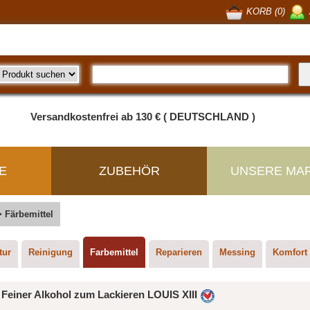
KORB (0)
Versandkostenfrei ab 130 € ( DEUTSCHLAND )
E
ZUBEHÖR
UNSERE MA
>
Färbemittel
tur
Reinigung
Farbemittel
Reparieren
Messing
Komfort
Feiner Alkohol zum Lackieren LOUIS XIII