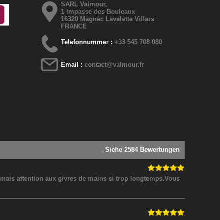
SARL Valmour,
1 Impasse des Bouleaux
16320 Magnac Lavalette Villars
FRANCE
Telefonnummer :
+33 545 708 080
Email :
contact@valmour.fr
Siehe 2584 Bewertungen
! mais attention aux givres de mains si trop longtemps.Vous