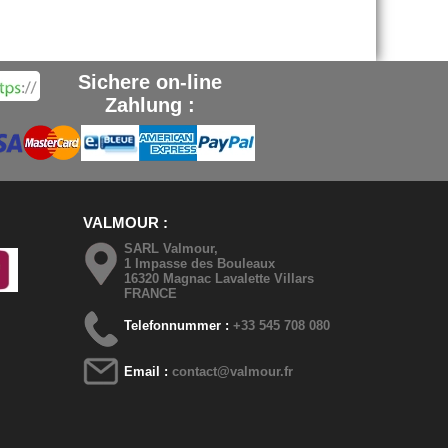
Sichere on-line
Zahlung :
VALMOUR
SARL Valmour,
1 Impasse des Bouleaux
16320 Magnac Lavalette Villars
FRANCE
Telefonnummer :
+33 545 708 080
Email :
contact@valmour.fr