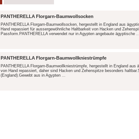
PANTHERELLA Florgarn-Baumwollsocken
PANTHERELLA Florgarn-Baumwollsocken, hergestellt in England aus ägypti
Hand repassiert für aussergewöhnliche Haltbarkeit von Hacken und Zehenspi
Passform.PANTHERELLA verwendet nur in Agypten angebaute ägyptische ..
PANTHERELLA Florgarn-Baumwollkniestrümpfe
PANTHERELLA Florgarn-Baumwollkniestrümpfe, hergestellt in England aus ä
von Hand repassiert, daher sind Hacken und Zehenspitze besonders haltbar.Se
(England).Gewebt aus in Agypten ...