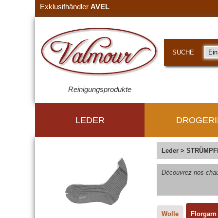
Exklusifhändler
AVEL
SUCHE
Reinigungsprodukte
LEDER
DROGERI
Leder
>
STRÜMPF
Découvrez nos chaus
Wolle
Florgarn