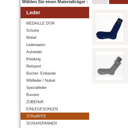
Wählen Sie einen Materialträger :
Leder
MEDAILLE D'OR
Schuhe
Mobel
Lederwaren
Autoleder
Kleidung
Reitsport
Bucher- Einbande
Wildleder / Nubuk
Spezialleder
Bursten
ZUBEHoR
EINLEGESOHLEN
STRuMPFE
SCHUHSPANNER