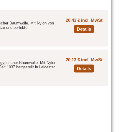
20,43 € incl. MwSt
scher Baumwolle. Mit Nylon von
tze und perfekte
Details
.
20,13 € incl. MwSt
gyptischer Baumwolle. Mit Nylon
it 1937 hergestellt in Leicester
Details