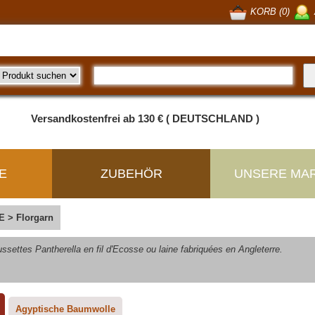
KORB (0)
Versandkostenfrei ab 130 € ( DEUTSCHLAND )
E
ZUBEHÖR
UNSERE MA
E
>
Florgarn
settes Pantherella en fil d'Ecosse ou laine fabriquées en Angleterre.
Agyptische Baumwolle