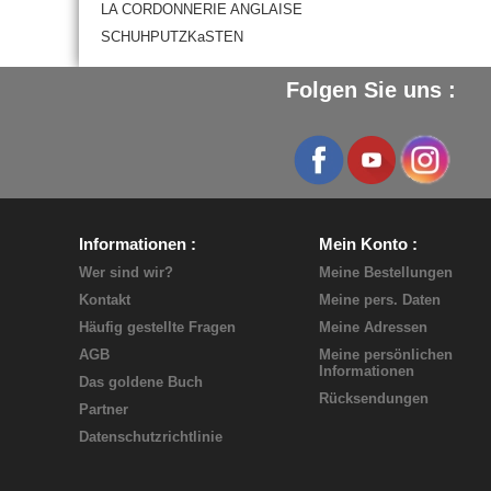
LA CORDONNERIE ANGLAISE
SCHUHPUTZKaSTEN
Folgen Sie uns :
Informationen
Mein Konto
Wer sind wir?
Meine Bestellungen
Kontakt
Meine pers. Daten
Häufig gestellte Fragen
Meine Adressen
AGB
Meine persönlichen
Informationen
Das goldene Buch
Rücksendungen
Partner
Datenschutzrichtlinie