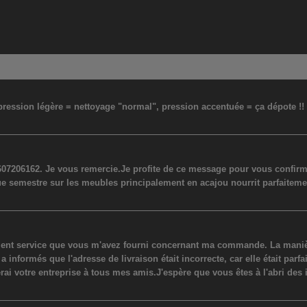
: pression légère = nettoyage "normal", pression accentuée = ça dépote !
07206162. Je vous remercie.Je profite de ce message pour vous confirmer
ue semestre sur les meubles principalement en acajou nourrit parfaiteme
lent service que vous m'avez fourni concernant ma commande. La manière
ormés que l'adresse de livraison était incorrecte, car elle était parfaite
erai votre entreprise à tous mes amis.J'espère que vous êtes à l'abri des 