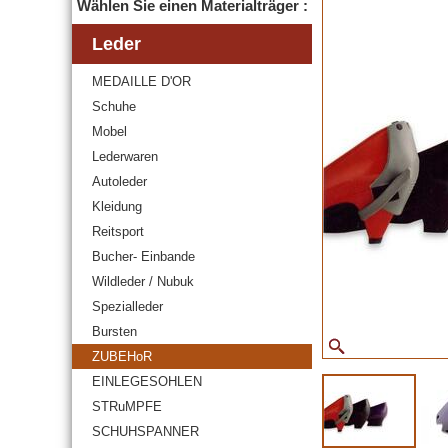
Wählen Sie einen Materialträger :
Leder
MEDAILLE D'OR
Schuhe
Mobel
Lederwaren
Autoleder
Kleidung
Reitsport
Bucher- Einbande
Wildleder / Nubuk
Spezialleder
Bursten
ZUBEHoR
EINLEGESOHLEN
STRuMPFE
SCHUHSPANNER