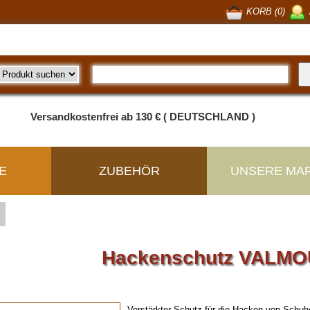
KORB (0)
Versandkostenfrei ab 130 € ( DEUTSCHLAND )
E
ZUBEHÖR
UNSERE MA
Hackenschutz VALM
Verstärkter Schutz für die Hacken von Schuh