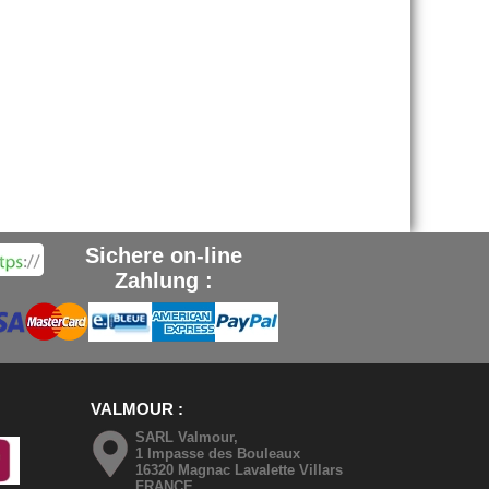
Sichere on-line
Zahlung :
VALMOUR
SARL Valmour,
1 Impasse des Bouleaux
16320 Magnac Lavalette Villars
FRANCE