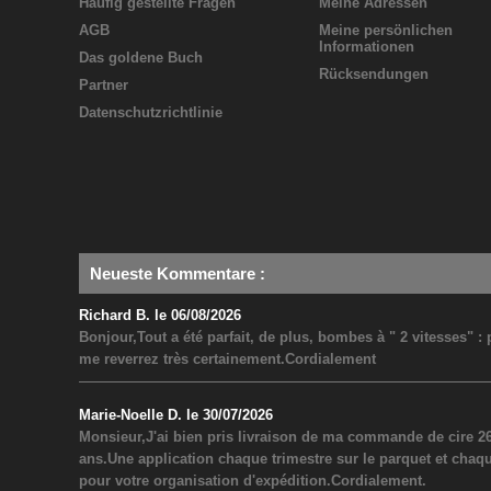
Häufig gestellte Fragen
Meine Adressen
AGB
Meine persönlichen
Informationen
Das goldene Buch
Rücksendungen
Partner
Datenschutzrichtlinie
Neueste Kommentare
:
Richard B. le 06/08/2026
Bonjour,Tout a été parfait, de plus, bombes à " 2 vitesses" 
me reverrez très certainement.Cordialement
Marie-Noelle D. le 30/07/2026
Monsieur,J'ai bien pris livraison de ma commande de cire 26
ans.Une application chaque trimestre sur le parquet et chaq
pour votre organisation d'expédition.Cordialement.