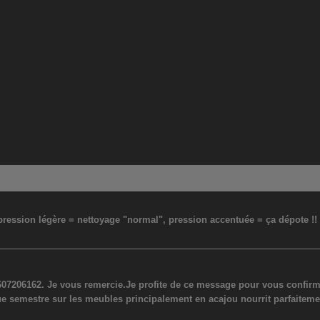
: pression légère = nettoyage "normal", pression accentuée = ça dépote !
07206162. Je vous remercie.Je profite de ce message pour vous confirmer
ue semestre sur les meubles principalement en acajou nourrit parfaiteme