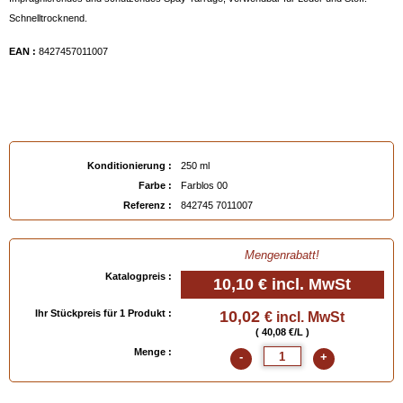
Schnelltrocknend.
EAN :
8427457011007
Konditionierung :
250 ml
Farbe :
Farblos 00
Referenz :
842745 7011007
Mengenrabatt!
Katalogpreis :
10,10 €
incl. MwSt
Ihr Stückpreis für 1 Produkt :
10,02
€ incl. MwSt
( 40,08 €/L )
Menge :
-
+