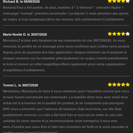
Richard B. le 06/08/2026
Bonjour,Tout a été parfait, de plus, bombes à " 2 vitesses" : pression légère =
nettoyage "normal", pression accentuée = ça dépote !! mais attention aux givres
de mains si trop longtemps.Vous me reverrez très certainement.Cordialement
Marie-Noelle D. le 30/07/2026
Monsieur,J'ai bien pris livraison de ma commande de cire 2607206162. Je vous
remercie.Je profite de ce message pour vous confirmer que j'utilise votre produit
depuis plus de quarante ans.Une application chaque trimestre sur le parquet et
chaque semestre sur les meubles principalement en acajou nourrit parfaitement
le bois et donne un reflet magnifique.Merci également pour votre organisation
d'expédition.Cordialement.
Tommi L. le 30/07/2026
Mesdames, Messieurs,Je tiens à vous remercier pour l'excellent service que vous
m'avez fourni concernant ma commande. La manière dont vous avez traité mon
achat est à la hauteur de la qualité du produit.Je ne comprends pas pourquoi
DPD vous a informés que l'adresse de livraison était incorrecte, car elle était
parfaitement correcte. Le colis a été livré hier et tout est en ordre.Je suis très
satisfait de votre service et je recommanderai votre entreprise à tous mes
amis.J'espère que vous êtes à l'abri des incendies de forêt et je vous souhaite le
meilleur pour l'avenir.Cordialement