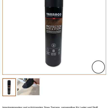
Imprägnierendes und schützendes Spay Tarrago, verwendbar für Leder und Stoff.