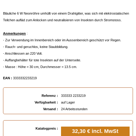
Bläuliche 6 W Neonröhre umhüllt von einem Drahtgitter, was sich mit elektrostatischen
Teilchen aufläd zum Anlocken und neutralisieren von Insekten durch Stromstoss.
Anmerkungen
:
- Zur Verwendung im Innenbereich oder im Aussenbereich geschützt vor Regen.
- Rauch- und geruchlos, keine Staubbildung.
- Anschliessen an 220 Volt.
- Auffangbehälter für tote Insekten auf der Unterseite.
- Masse : Höhe = 30 cm, Durchmesser = 13.5 cm.
EAN :
3333332233219
Referenz :
333333 2233219
Verfügbarkeit :
auf Lager
Versand :
24 Arbeitsstunden
Katalogpreis :
32,30 €
incl. MwSt