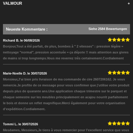
VALMOUR
+
Neueste Kommentare
:
Siehe 2584 Bewertungen
Richard B. le 06/08/2026
Bonjour,Tout a été parfait, de plus, bombes à " 2 vitesses" : pression légère =
nettoyage "normal", pression accentuée = ça dépote !! mais attention aux givres
de mains si trop longtemps.Vous me reverrez très certainement.Cordialement
Marie-Noelle D. le 30/07/2026
Monsieur,J'ai bien pris livraison de ma commande de cire 2607206162. Je vous
remercie.Je profite de ce message pour vous confirmer que j'utilise votre produit
depuis plus de quarante ans.Une application chaque trimestre sur le parquet et
chaque semestre sur les meubles principalement en acajou nourrit parfaitement
le bois et donne un reflet magnifique.Merci également pour votre organisation
d'expédition.Cordialement.
Tommi L. le 30/07/2026
Mesdames, Messieurs,Je tiens à vous remercier pour l'excellent service que vous