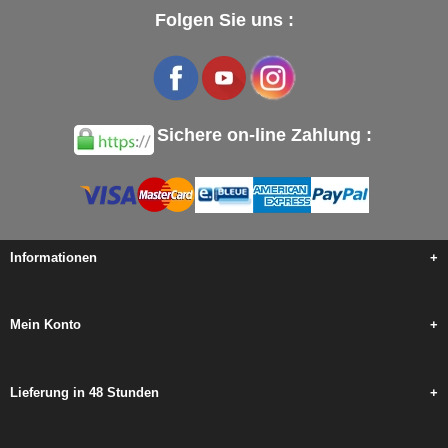
Folgen Sie uns :
Sichere on-line Zahlung :
Informationen
+
Mein Konto
+
Lieferung in 48 Stunden
+