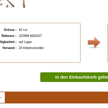
Grösse :
42 cm
Referenz :
222999 6602427
fügbarkeit :
auf Lager
Versand :
24 Arbeitsstunden
In den Einkaufskorb geb
n