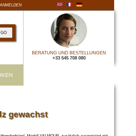
ANMELDEN
BERATUNG UND BESTELLUNGEN
+33 545 708 080
RKEN
olz gewachst
em Hemdenbügel- Modell VALMOUR, zusätzlich ausgerüstet mit