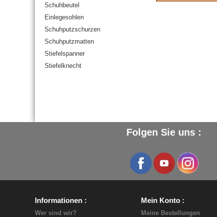
Schuhbeutel
Einlegesohlen
Schuhputzschurzen
Schuhputzmatten
Stiefelspanner
Stiefelknecht
Folgen Sie uns :
Informationen
Mein Konto
Wer sind wir?
Meine Bestellungen