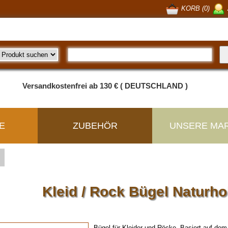
KORB (0)
Versandkostenfrei ab 130 € ( DEUTSCHLAND )
E
ZUBEHÖR
UNSERE MA
Kleid / Rock Bügel Naturh
Bügel für Kleider und Röcke. Basiert auf d