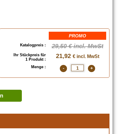
PROMO
Katalogpreis :
29,50 €
incl. MwSt
Ihr Stückpreis für
21,92
€ incl. MwSt
1 Produkt :
Menge :
-
+
en