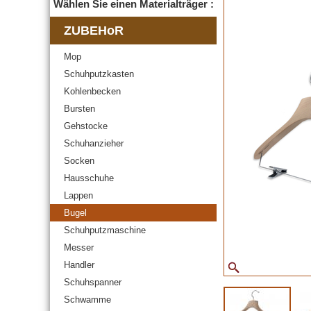
Wählen Sie einen Materialträger :
ZUBEHoR
Mop
Schuhputzkasten
Kohlenbecken
Bursten
Gehstocke
Schuhanzieher
Socken
Hausschuhe
Lappen
Bugel
Schuhputzmaschine
Messer
Handler
Schuhspanner
Schwamme