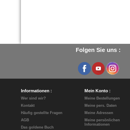
Folgen Sie uns :
Informationen
Mein Konto
Wer sind wir?
Meine Bestellungen
Kontakt
Meine pers. Daten
Häufig gestellte Fragen
Meine Adressen
AGB
Meine persönlichen
Informationen
Das goldene Buch