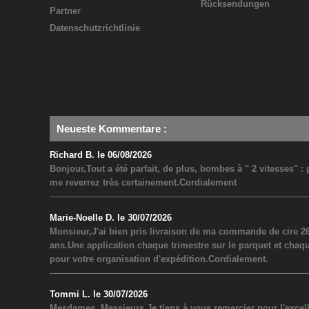
Rücksendungen
Partner
Datenschutzrichtlinie
Neueste Kommentare
:
Richard B. le 06/08/2026
Bonjour,Tout a été parfait, de plus, bombes à " 2 vitesses" 
me reverrez très certainement.Cordialement
Marie-Noelle D. le 30/07/2026
Monsieur,J'ai bien pris livraison de ma commande de cire 26
ans.Une application chaque trimestre sur le parquet et chaq
pour votre organisation d'expédition.Cordialement.
Tommi L. le 30/07/2026
Mesdames, Messieurs,Je tiens à vous remercier pour l'excel