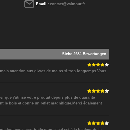
Email :
contact@valmour.fr
Siehe 2584 Bewertungen
! mais attention aux givres de mains si trop longtemps.Vous
 que j'utilise votre produit depuis plus de quarante
nt le bois et donne un reflet magnifique.Merci également
 dont vous avez traité mon achat est à la hauteur de la