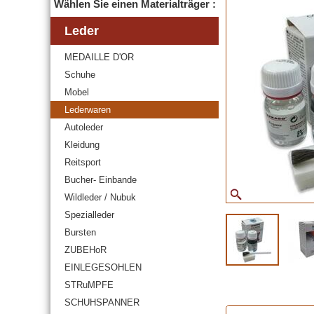
Wählen Sie einen Materialträger :
Leder
MEDAILLE D'OR
Schuhe
Mobel
Lederwaren
Autoleder
Kleidung
Reitsport
Bucher- Einbande
Wildleder / Nubuk
Spezialleder
Bursten
ZUBEHoR
EINLEGESOHLEN
STRuMPFE
SCHUHSPANNER