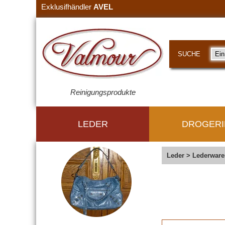
Exklusifhändler
AVEL
SUCHE
Reinigungsprodukte
LEDER
DROGERI
Leder
>
Lederware