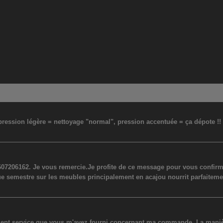
: pression légère = nettoyage "normal", pression accentuée = ça dépote !
07206162. Je vous remercie.Je profite de ce message pour vous confirmer
ue semestre sur les meubles principalement en acajou nourrit parfaiteme
lent service que vous m'avez fourni concernant ma commande. La manière