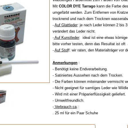
Mit
COLOR DYE Tarrago
kann die Farbe des
umgefärbt werden. Zum Entfernen von Kratzer
trocknend und nach dem Trocknen wasserab
-
Auf Glattleder
: je nach Leder können 2 bis 
verändert das Leder nicht.
-
Auf Kunstleder
: ideal ist eine etwas körnige
bitte vorher testen, denn das Resultat ist oft
-
Auf Stof
f: wir raten, den Materialträger vor
Anmerkungen
:
- Benötigt keine Endverarbeitung.
- Satiniertes Aussehen nach dem Trocken.
- Die Farben können miteinander vermischt w
- Nicht geeignet für samtiges Leder wie Wildl
- Wird mit einer Präparierflüssigkeit geliefert.
- Umweltfreundlich.
-
Verbrauch ca
.:
. 25 ml für ein Paar Schuhe
. 50 ml für eine Handtasche