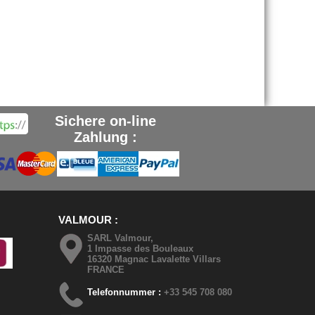
Sichere on-line
Zahlung :
VALMOUR
SARL Valmour,
1 Impasse des Bouleaux
16320 Magnac Lavalette Villars
FRANCE
Telefonnummer :
+33 545 708 080