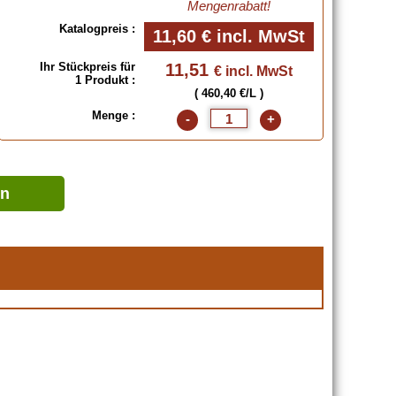
Mengenrabatt!
Katalogpreis :
11,60 €
incl. MwSt
Ihr Stückpreis für
11,51
€ incl. MwSt
1 Produkt :
( 460,40 €/L )
Menge :
-
+
en