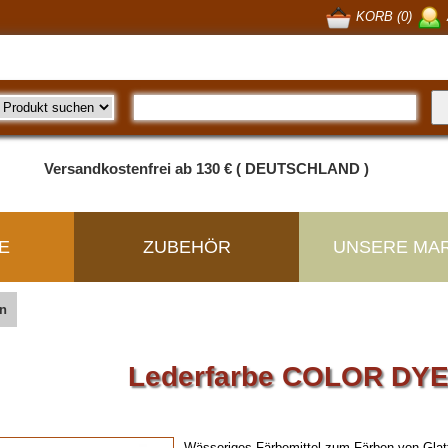
KORB (0)
Versandkostenfrei ab 130 € ( DEUTSCHLAND )
E
ZUBEHÖR
UNSERE MA
n
Lederfarbe COLOR DYE
Wässeriges Färbemittel zum Färben von Glattl