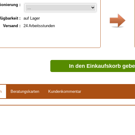
Verfügbar in
: 25 ml, 25 ml metallisiert
ionierung :
fügbarkeit :
auf Lager
Versand :
24 Arbeitsstunden
In den Einkaufskorb geb
n
Beratungskarten
Kundenkommentar