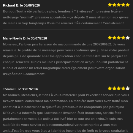
Richard B. le 06/08/2026
Bonjour,Tout a été parfait, de plus, bombes à " 2 vitesses" : pression légère =
nettoyage "normal", pression accentuée = ça dépote !! mais attention aux givres
de mains si trop longtemps.Vous me reverrez très certainement.Cordialement
Marie-Noelle D. le 30/07/2026
Monsieur,J'ai bien pris livraison de ma commande de cire 2607206162. Je vous
remercie.Je profite de ce message pour vous confirmer que j'utilise votre produit
depuis plus de quarante ans.Une application chaque trimestre sur le parquet et
chaque semestre sur les meubles principalement en acajou nourrit parfaitement
le bois et donne un reflet magnifique.Merci également pour votre organisation
d'expédition.Cordialement.
Tommi L. le 30/07/2026
Mesdames, Messieurs,Je tiens à vous remercier pour l'excellent service que vous
m'avez fourni concernant ma commande. La manière dont vous avez traité mon
achat est à la hauteur de la qualité du produit.Je ne comprends pas pourquoi
DPD vous a informés que l'adresse de livraison était incorrecte, car elle était
parfaitement correcte. Le colis a été livré hier et tout est en ordre.Je suis très
satisfait de votre service et je recommanderai votre entreprise à tous mes
amis.J'espère que vous êtes à l'abri des incendies de forêt et je vous souhaite le