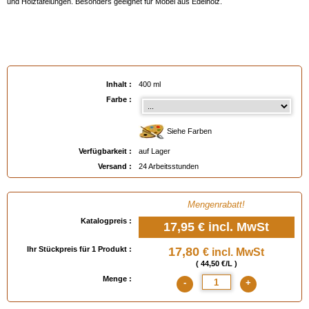
und Holztäfelungen. Besonders geeignet für Möbel aus Edelholz.
Inhalt :
400 ml
Farbe :
Siehe Farben
Verfügbarkeit :
auf Lager
Versand :
24 Arbeitsstunden
Mengenrabatt!
Katalogpreis :
17,95 €
incl. MwSt
Ihr Stückpreis für 1 Produkt :
17,80
€ incl. MwSt
( 44,50 €/L )
Menge :
-
+