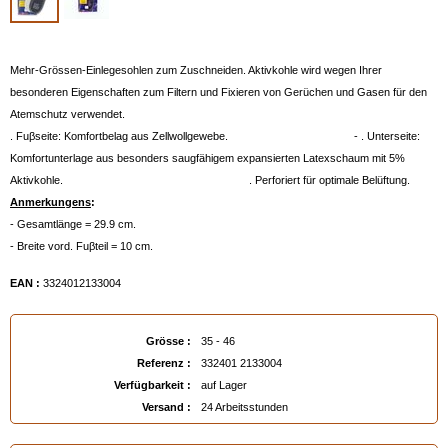
Mehr-Grössen-Einlegesohlen zum Zuschneiden. Aktivkohle wird wegen Ihrer
besonderen Eigenschaften zum Filtern und Fixieren von Gerüchen und Gasen für den
Atemschutz verwendet.
. Fuβseite: Komfortbelag aus Zellwollgewebe. - . Unterseite:
Komfortunterlage aus besonders saugfähigem expansierten Latexschaum mit 5%
Aktivkohle. . Perforiert für optimale Belüftung.
Anmerkungens
:
- Gesamtlänge = 29.9 cm.
- Breite vord. Fuβteil = 10 cm.
EAN :
3324012133004
Grösse :
35 - 46
Referenz :
332401 2133004
Verfügbarkeit :
auf Lager
Versand :
24 Arbeitsstunden