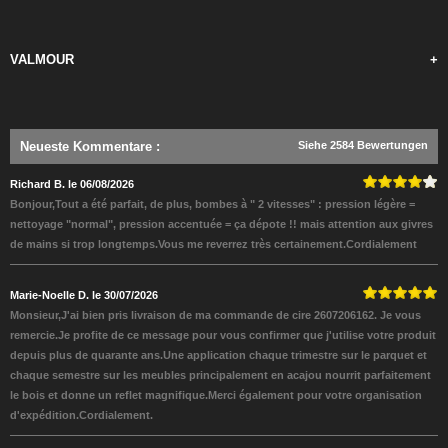
VALMOUR
+
Neueste Kommentare
:
Siehe 2584 Bewertungen
Richard B. le 06/08/2026
Bonjour,Tout a été parfait, de plus, bombes à " 2 vitesses" : pression légère =
nettoyage "normal", pression accentuée = ça dépote !! mais attention aux givres
de mains si trop longtemps.Vous me reverrez très certainement.Cordialement
Marie-Noelle D. le 30/07/2026
Monsieur,J'ai bien pris livraison de ma commande de cire 2607206162. Je vous
remercie.Je profite de ce message pour vous confirmer que j'utilise votre produit
depuis plus de quarante ans.Une application chaque trimestre sur le parquet et
chaque semestre sur les meubles principalement en acajou nourrit parfaitement
le bois et donne un reflet magnifique.Merci également pour votre organisation
d'expédition.Cordialement.