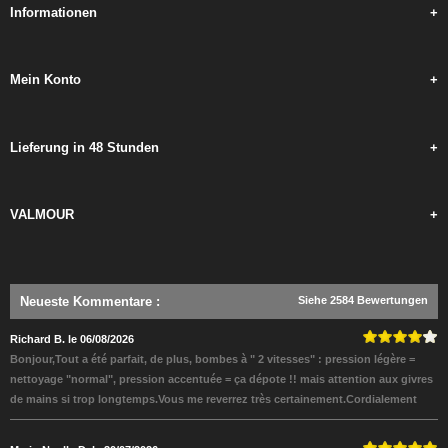
Informationen
+
Mein Konto
+
Lieferung in 48 Stunden
+
VALMOUR
+
Neueste Kommentare
:
Siehe 2584 Bewertungen
Richard B. le 06/08/2026
Bonjour,Tout a été parfait, de plus, bombes à " 2 vitesses" : pression légère =
nettoyage "normal", pression accentuée = ça dépote !! mais attention aux givres
de mains si trop longtemps.Vous me reverrez très certainement.Cordialement