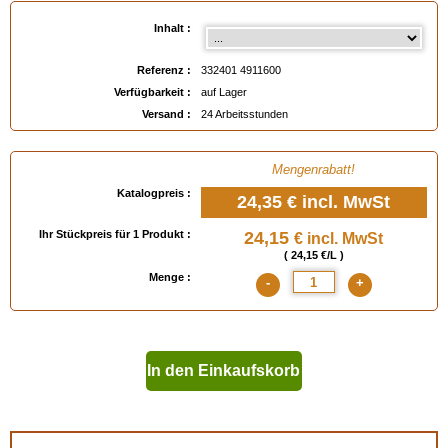
Inhalt :
Referenz :
332401 4911600
Verfügbarkeit :
auf Lager
Versand :
24 Arbeitsstunden
Mengenrabatt!
Katalogpreis :
24,35 €
incl. MwSt
Ihr Stückpreis für 1 Produkt :
24,15
€ incl. MwSt
( 24,15 €/L )
Menge :
-
+
In den Einkaufskorb
geben