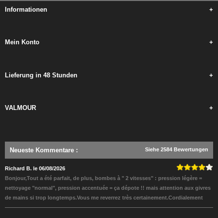
Informationen
+
Mein Konto
+
Lieferung in 48 Stunden
+
VALMOUR
+
Neueste Kommentare
:
Siehe 2584 Bewertungen
Richard B. le 06/08/2026
Bonjour,Tout a été parfait, de plus, bombes à " 2 vitesses" : pression légère =
nettoyage "normal", pression accentuée = ça dépote !! mais attention aux givres
de mains si trop longtemps.Vous me reverrez très certainement.Cordialement