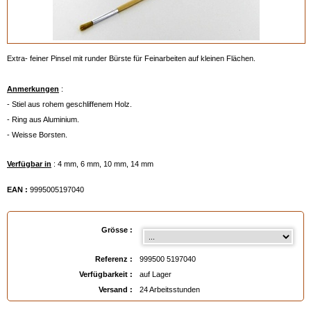
Extra- feiner Pinsel mit runder Bürste für Feinarbeiten auf kleinen Flächen.
Anmerkungen
:
- Stiel aus rohem geschliffenem Holz.
- Ring aus Aluminium.
- Weisse Borsten.
Verfügbar in
: 4 mm, 6 mm, 10 mm, 14 mm
EAN :
9995005197040
Grösse :
Referenz :
999500 5197040
Verfügbarkeit :
auf Lager
Versand :
24 Arbeitsstunden