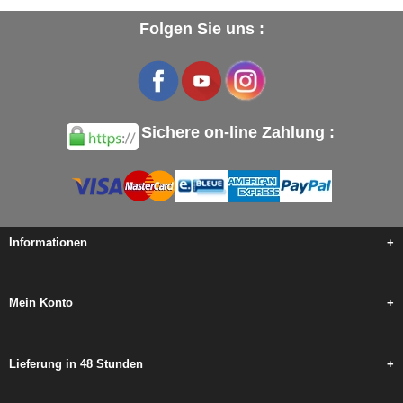
Folgen Sie uns :
Sichere on-line Zahlung :
Informationen
+
Mein Konto
+
Lieferung in 48 Stunden
+