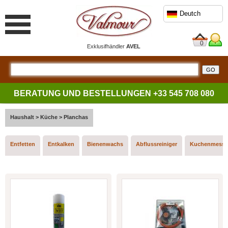
Deutch
0
Exklusifhändler
AVEL
BERATUNG UND BESTELLUNGEN
+33 545 708 080
Haushalt
>
Küche
>
Planchas
Entfetten
Entkalken
Bienenwachs
Abflussreiniger
Kuchenmesse