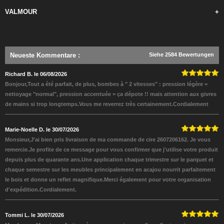
VALMOUR
+
Neueste Kommentare
:
Siehe 2584 Bewertungen
Richard B. le 06/08/2026
Bonjour,Tout a été parfait, de plus, bombes à " 2 vitesses" : pression légère =
nettoyage "normal", pression accentuée = ça dépote !! mais attention aux givres
de mains si trop longtemps.Vous me reverrez très certainement.Cordialement
Marie-Noelle D. le 30/07/2026
Monsieur,J'ai bien pris livraison de ma commande de cire 2607206162. Je vous
remercie.Je profite de ce message pour vous confirmer que j'utilise votre produit
depuis plus de quarante ans.Une application chaque trimestre sur le parquet et
chaque semestre sur les meubles principalement en acajou nourrit parfaitement
le bois et donne un reflet magnifique.Merci également pour votre organisation
d'expédition.Cordialement.
Tommi L. le 30/07/2026