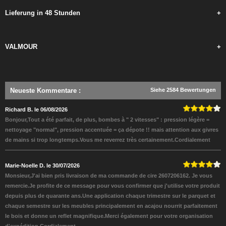
Lieferung in 48 Stunden
+
VALMOUR
+
Neueste Kommentare
:
Siehe 2584 Bewertungen
Richard B. le 06/08/2026
Bonjour,Tout a été parfait, de plus, bombes à " 2 vitesses" : pression légère =
nettoyage "normal", pression accentuée = ça dépote !! mais attention aux givres
de mains si trop longtemps.Vous me reverrez très certainement.Cordialement
Marie-Noelle D. le 30/07/2026
Monsieur,J'ai bien pris livraison de ma commande de cire 2607206162. Je vous
remercie.Je profite de ce message pour vous confirmer que j'utilise votre produit
depuis plus de quarante ans.Une application chaque trimestre sur le parquet et
chaque semestre sur les meubles principalement en acajou nourrit parfaitement
le bois et donne un reflet magnifique.Merci également pour votre organisation