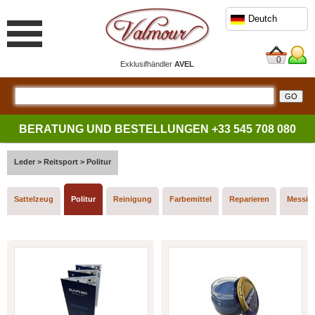
Deutch
0
Exklusifhändler
AVEL
BERATUNG UND BESTELLUNGEN
+33 545 708 080
Leder
>
Reitsport
>
Politur
Sattelzeug
Politur
Reinigung
Farbemittel
Reparieren
Messin