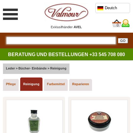
Deutch
0
Exklusifhändler
AVEL
BERATUNG UND BESTELLUNGEN
+33 545 708 080
Leder
>
Bücher- Einbände
>
Reinigung
Pflege
Reinigung
Farbemittel
Reparieren