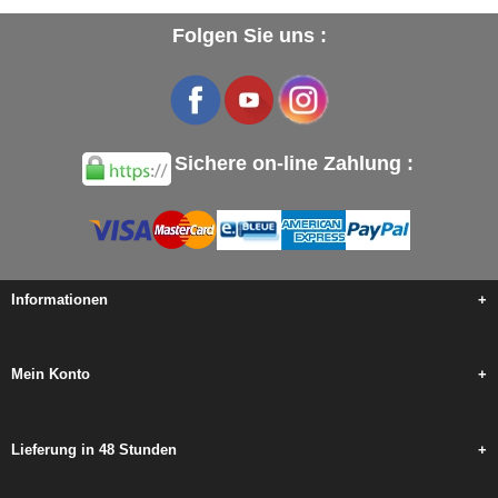
Folgen Sie uns :
Sichere on-line Zahlung :
Informationen
+
Mein Konto
+
Lieferung in 48 Stunden
+