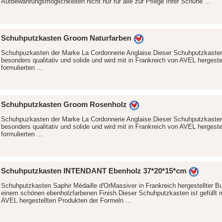
Aufbewahrungsmöglichkeiten nicht nur für alle zur Pflege Ihrer Schuhe ...
Schuhputzkasten Groom Naturfarben
Schuhpuzkasten der Marke La Cordonnerie Anglaise.Dieser Schuhputzkaste
besonders qualitativ und solide und wird mit in Frankreich von AVEL hergestel
formulierten ...
Schuhputzkasten Groom Rosenholz
Schuhpuzkasten der Marke La Cordonnerie Anglaise.Dieser Schuhputzkaste
besonders qualitativ und solide und wird mit in Frankreich von AVEL hergestel
formulierten ...
Schuhputzkasten INTENDANT Ebenholz 37*20*15*cm
Schuhputzkasten Saphir Médaille d'OrMassiver in Frankreich hergestellter B
einem schönen ebenholzfarbenen Finish.Dieser Schuhputzkasten ist gefüllt m
AVEL hergestellten Produkten der Formeln ...