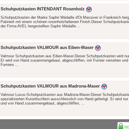
Schuhputzkasten INTENDANT Rosenholz
Schuhputzkasten der Marke Saphir Médaille d'Or.Massiver in Frankreich her
Patiniert mit einem schönen rosenholzfarbenen Finish.Dieser Schuhputzkasten
der Firma AVEL hergestellten Saphir Médaille ...
Schuhputzkasten VALMOUR aus Eiben-Maser
Valmour Schuhputzkasten aus Eiben-Maser.Dieser Schuhputzkasten wird nur in 
Er wird von Hand zusammengebaut, abgeschliffen, mit Furnier versehen und 
Furniers ...
Schuhputzkasten VALMOUR aus Madrona-Maser
Valmour Luxus-Schuhputzkasten aus Madrona-Maser.Dieser Schuhputzkaste
spezialisierten Kunsttischlern ausschliesslich von Hand gefertigt. Er wird nur i
und von Hand zusammengebaut, abgeschliffen, ...