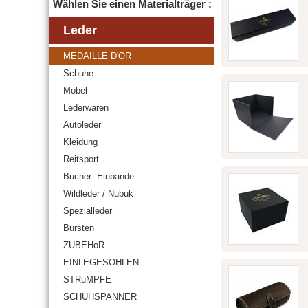
Wählen Sie einen Materialträger :
Leder
MEDAILLE D'OR
Schuhe
Mobel
Lederwaren
Autoleder
Kleidung
Reitsport
Bucher- Einbande
Wildleder / Nubuk
Spezialleder
Bursten
ZUBEHoR
EINLEGESOHLEN
STRuMPFE
SCHUHSPANNER