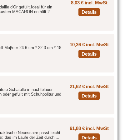
8,03 € incl. MwSt
e d'Or gefüllt.Ideal für ein
utzkasten MACARON enthält 2
Details
10,36 € incl. MwSt
ell.Maβe = 24.6 cm * 22.3 cm * 18
Details
21,62 € incl. MwSt
tete Schatulle in nachtblauer
h oder gefüllt mit Schuhpolitur und
Details
61,88 € incl. MwSt
raktische Necessaire passt leicht
, das im Laufe der Zeit durch ...
Details