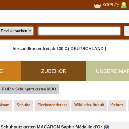
KORB (0)
Versandkostenfrei ab 130 € ( DEUTSCHLAND )
E
ZUBEHÖR
UNSERE MA
 D'OR
>
Schuhputzkästen MDO
alsam
Schuhe
Fleckenentferner
Wildleder-Nubuk
Schutz
Schuhputzkasten MACARON Saphir Médaille d'Or