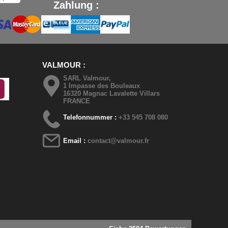
Zahlung :
VALMOUR
SARL Valmour,
1 Impasse des Bouleaux
16320 Magnac Lavalette Villars
FRANCE
Telefonnummer :
+33 545 708 080
Email :
contact@valmour.fr