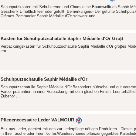
Schuhputzkasten mit Schuhcreme und Chamoisine Baumwolltuch Saphir Médaill
Geschenk.Erhältlich leer oder gefüllt. Bemerkungen:- Der gefüllte Schuhp
Crèmes Pommadier Saphir Médaille d'Or schwarz und ...
Kasten für Schuhputzschatulle Saphir Médaille d'Or Groβ
Verpackungskasten für Schuhputzschatulle Saphir Médaille d'Or groβes Mod
cm.
Schuhputzschatulle Saphir Médaille d'Or
Schuhputzschatulle Saphir Médaille d'Or.Besonders hübsche und gut verarbei
Farbe, präsentiert in einer Verpackung mit dem gleichen Finish. Leer erhältlic
Zubehör ...
Pflegenecessaire Leder VALMOUR
Etui aus Leder, garniert mit den zur Lederpflege nötigen Produkten. Dieses p
in Ihre Tasche oder Ihren Koffer.Wunderschönes pflanzengegerbtes Kalbsleder