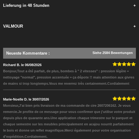
Lieferung in 48 Stunden
+
VALMOUR
+
Neueste Kommentare
:
Siehe 2584 Bewertungen
Richard B. le 06/08/2026
Bonjour,Tout a été parfait, de plus, bombes à " 2 vitesses" : pression légère =
nettoyage "normal", pression accentuée = ça dépote !! mais attention aux givres
de mains si trop longtemps.Vous me reverrez très certainement.Cordialement
Marie-Noelle D. le 30/07/2026
Monsieur,J'ai bien pris livraison de ma commande de cire 2607206162. Je vous
remercie.Je profite de ce message pour vous confirmer que j'utilise votre produit
depuis plus de quarante ans.Une application chaque trimestre sur le parquet et
chaque semestre sur les meubles principalement en acajou nourrit parfaitement
le bois et donne un reflet magnifique.Merci également pour votre organisation
d'expédition.Cordialement.