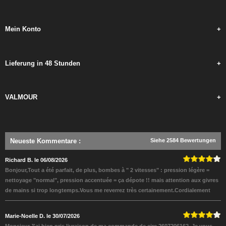
Mein Konto
+
Lieferung in 48 Stunden
+
VALMOUR
+
Neueste Kommentare
:
Siehe 2584 Bewertungen
Richard B. le 06/08/2026
Bonjour,Tout a été parfait, de plus, bombes à " 2 vitesses" : pression légère =
nettoyage "normal", pression accentuée = ça dépote !! mais attention aux givres
de mains si trop longtemps.Vous me reverrez très certainement.Cordialement
Marie-Noelle D. le 30/07/2026