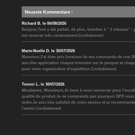
Neueste Kommentare
:
Richard B. le 06/08/2026
Bonjour,Tout a été parfait, de plus, bombes à " 2 vitesses" 
me reverrez très certainement.Cordialement
Marie-Noelle D. le 30/07/2026
Monsieur,J'ai bien pris livraison de ma commande de cire 26
ans.Une application chaque trimestre sur le parquet et chaq
pour votre organisation d'expédition.Cordialement.
Tommi L. le 30/07/2026
Mesdames, Messieurs,Je tiens à vous remercier pour l'excel
qualité du produit.Je ne comprends pas pourquoi DPD vous a inf
ordre.Je suis très satisfait de votre service et je recommand
l'avenir.Cordialement