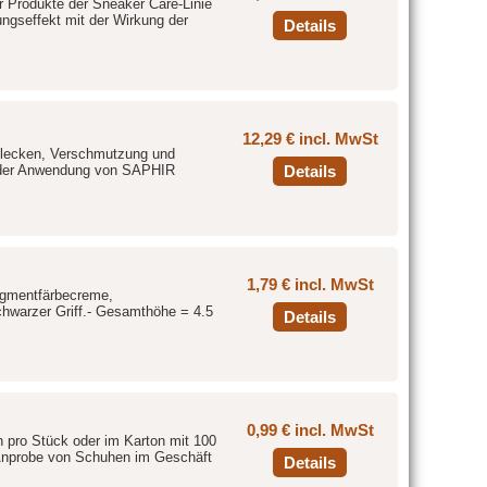
r Produkte der Sneaker Care-Linie
ngseffekt mit der Wirkung der
Details
12,29 € incl. MwSt
n Flecken, Verschmutzung und
or der Anwendung von SAPHIR
Details
1,79 € incl. MwSt
igmentfärbecreme,
warzer Griff.- Gesamthöhe = 4.5
Details
0,99 € incl. MwSt
h pro Stück oder im Karton mit 100
e Anprobe von Schuhen im Geschäft
Details