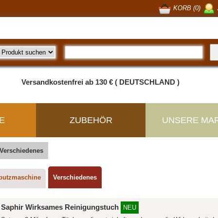
KORB (0)
Versandkostenfrei ab 130 € ( DEUTSCHLAND )
E
ZUBEHÖR
UNSERE MA
Verschiedenes
putzmaschine
Verschiedenes
Saphir Wirksames Reinigungstuch
NEU