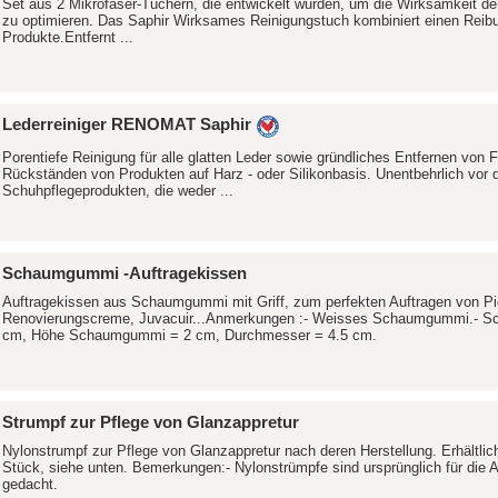
Set aus 2 Mikrofaser-Tüchern, die entwickelt wurden, um die Wirksamkeit de
zu optimieren. Das Saphir Wirksames Reinigungstuch kombiniert einen Reibu
Produkte.Entfernt ...
Lederreiniger RENOMAT Saphir
Porentiefe Reinigung für alle glatten Leder sowie gründliches Entfernen vo
Rückständen von Produkten auf Harz - oder Silikonbasis. Unentbehrlich v
Schuhpflegeprodukten, die weder ...
Schaumgummi -Auftragekissen
Auftragekissen aus Schaumgummi mit Griff, zum perfekten Auftragen von P
Renovierungscreme, Juvacuir...Anmerkungen :- Weisses Schaumgummi.- Sch
cm, Höhe Schaumgummi = 2 cm, Durchmesser = 4.5 cm.
Strumpf zur Pflege von Glanzappretur
Nylonstrumpf zur Pflege von Glanzappretur nach deren Herstellung. Erhältlic
Stück, siehe unten. Bemerkungen:- Nylonstrümpfe sind ursprünglich für di
gedacht.