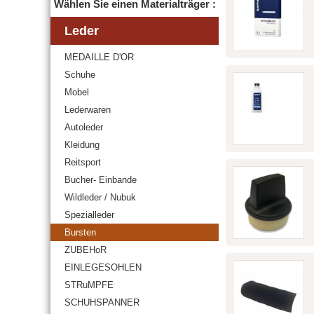
Wählen Sie einen Materialträger :
Leder
MEDAILLE D'OR
Schuhe
Mobel
Lederwaren
Autoleder
Kleidung
Reitsport
Bucher- Einbande
Wildleder / Nubuk
Spezialleder
Bursten
ZUBEHoR
EINLEGESOHLEN
STRuMPFE
SCHUHSPANNER