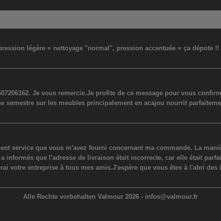
: pression légère = nettoyage "normal", pression accentuée = ça dépote !
07206162. Je vous remercie.Je profite de ce message pour vous confirmer
ue semestre sur les meubles principalement en acajou nourrit parfaiteme
lent service que vous m'avez fourni concernant ma commande. La manière
ormés que l'adresse de livraison était incorrecte, car elle était parfaite
erai votre entreprise à tous mes amis.J'espère que vous êtes à l'abri des 
Alle Rechte vorbehalten Valmour 2026 -
infos@valmour.fr