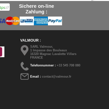
Sichere on-line
Zahlung :
VALMOUR
SARL Valmour,
1 Impasse des Bouleaux
16320 Magnac Lavalette Villars
FRANCE
Telefonnummer :
+33 545 708 080
Email :
contact@valmour.fr