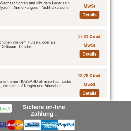
de Wachsschichten und gibt dem Leder sein
MwSt
lyzerin. Anmerkungen: - Nicht-alkalische
Details
17,21 € incl.
chuhen vor dem Putzen, oder als
MwSt
2 Grössen: 18 oder ...
Details
13,78 € incl.
kenentferner HUSSARD eliminiert auf Leder
MwSt
, die sich auf Kragen und Bündchen ...
Details
Sichere on-line
Zahlung :
3,27 € incl.
nmerkungen :- Dicker Flachpinsel.-
MwSt