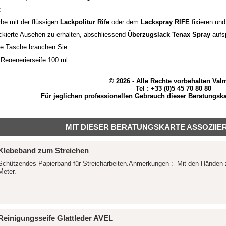
:
be mit der flüssigen
Lackpolitur Rife
oder dem
Lackspray RIFE
fixieren un
ckierte Ausehen zu erhalten, abschliessend
Überzugslack Tenax Spray
aufs
se Tasche brauchen Sie
:
 Regenerierseife 100 ml
 Lederfarbe Teinture Française 50 ml pro Schicht
© 2026 - Alle Rechte vorbehalten Val
tur Rife flüssig 100 ml oder 1 Lackspray
Tel : +33 (0)5 45 70 80 80
Für jeglichen professionellen Gebrauch dieser Beratungska
lack Tenax
MIT DIESER BERATUNGSKARTE ASSOZIIE
Klebeband zum Streichen
Schützendes Papierband fûr Streicharbeiten.Anmerkungen :- Mit den Händen z
Meter.
Reinigungsseife Glattleder AVEL