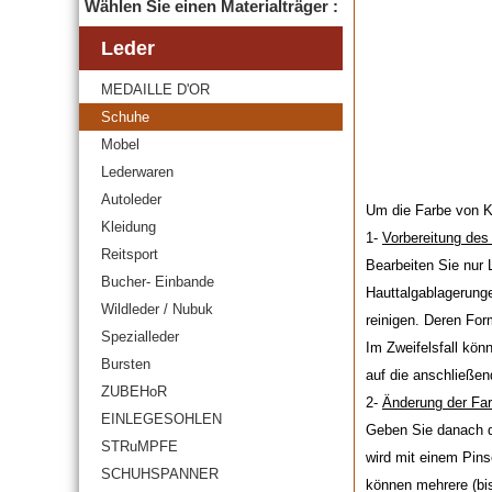
Wählen Sie einen Materialträger :
Leder
MEDAILLE D'OR
Schuhe
Mobel
Lederwaren
Autoleder
Um die Farbe von Kr
Kleidung
1-
Vorbereitung des
Reitsport
Bearbeiten Sie nur 
Bucher- Einbande
Hauttalgablagerun
Wildleder / Nubuk
reinigen. Deren For
Spezialleder
Im Zweifelsfall kön
Bursten
auf die anschließen
ZUBEHoR
2-
Änderung der Fa
EINLEGESOHLEN
Geben Sie danach d
STRuMPFE
wird mit einem Pin
SCHUHSPANNER
können mehrere (bis