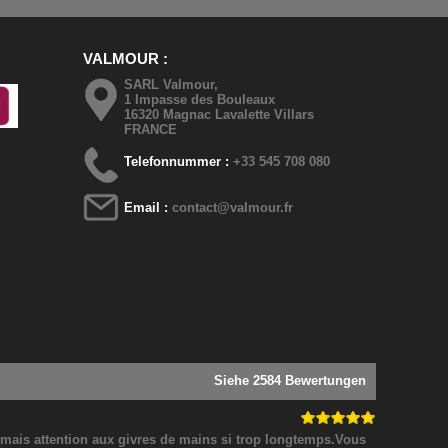
Details
VALMOUR
SARL Valmour,
1 Impasse des Bouleaux
16320 Magnac Lavalette Villars
FRANCE
Telefonnummer :
+33 545 708 080
Email :
contact@valmour.fr
Siehe 2584 Bewertungen
! mais attention aux givres de mains si trop longtemps.Vous