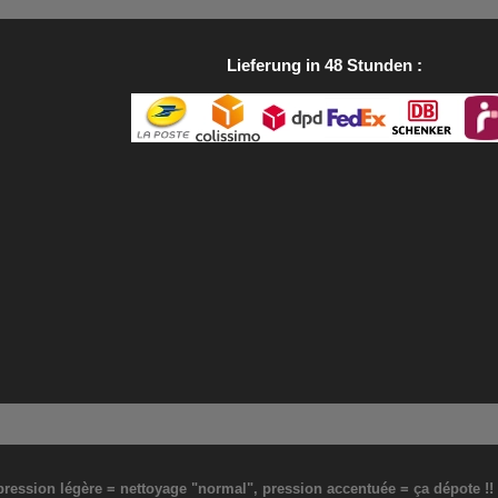
Lieferung in 48 Stunden
: pression légère = nettoyage "normal", pression accentuée = ça dépote !