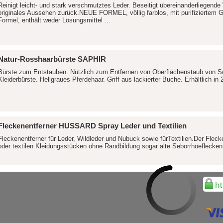
Reinigt leicht- und stark verschmutztes Leder. Beseitigt übereinanderliegen
originales Aussehen zurück.NEUE FORMEL, völlig farblos, mit purifiziertem G
Formel, enthält weder Lösungsmittel ...
Natur-Rosshaarbürste SAPHIR
Bürste zum Entstauben. Nützlich zum Entfernen von Oberflächenstaub von S
Kleiderbürste. Hellgraues Pferdehaar. Griff aus lackierter Buche. Erhältlich in 
Fleckenentferner HUSSARD Spray Leder und Textilien
Fleckenentferner für Leder, Wildleder und Nubuck sowie fürTextilien.Der Flec
oder textilen Kleidungsstücken ohne Randbildung sogar alte Seborrhöeflecken 
Pinsel
Flachpinsel für umfangeiche Arbeiten. Erhältlich in 3 Grössen (siehe unten):A
Geschliffener Rohholzstiel.- Ring aus Kupferstahl.- Naturborsten.