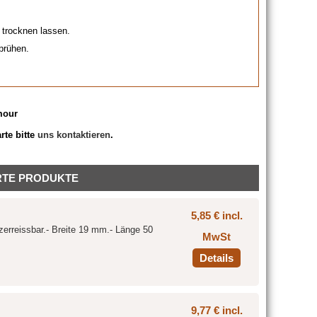
d trocknen lassen.
prühen.
mour
rte bitte
uns kontaktieren
.
RTE PRODUKTE
5,85 € incl.
erreissbar.- Breite 19 mm.- Länge 50
MwSt
Details
9,77 € incl.