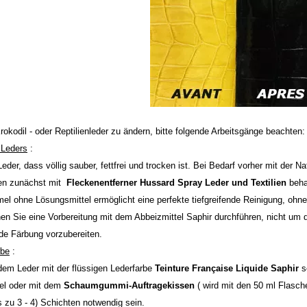
okodil - oder Reptilienleder zu ändern, bitte folgende Arbeitsgänge beachten:
 Leders
:
Leder, dass völlig sauber, fettfrei und trocken ist. Bei Bedarf vorher mit der
gen zunächst mit
Fleckenentferner Hussard Spray Leder und Textilien
beha
mel ohne Lösungsmittel ermöglicht eine perfekte tiefgreifende Reinigung, ohn
nen Sie eine Vorbereitung mit dem Abbeizmittel Saphir durchführen, nicht um 
de Färbung vorzubereiten.
rbe
:
em Leder mit der flüssigen Lederfarbe
Teinture Française Liquide Saphir
s
sel oder mit dem
Schaumgummi-Auftragekissen
( wird mit den 50 ml Flasche
 zu 3 - 4) Schichten notwendig sein.