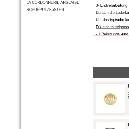
LA CORDONNERIE ANGLAISE
3-
Endverarbeitung
SCHUHPUTZKaSTEN
Danach die Lederfar
Um das typische la
Für eine mittelgros
- 1 Reinigungs -und
- 1 Flakon flüssige
- 1 Flakon Lackpoli
- 1 Spray Überzugs