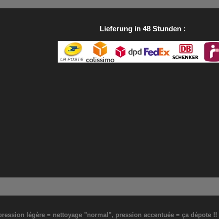
Lieferung in 48 Stunden
: pression légère = nettoyage "normal", pression accentuée = ça dépote !