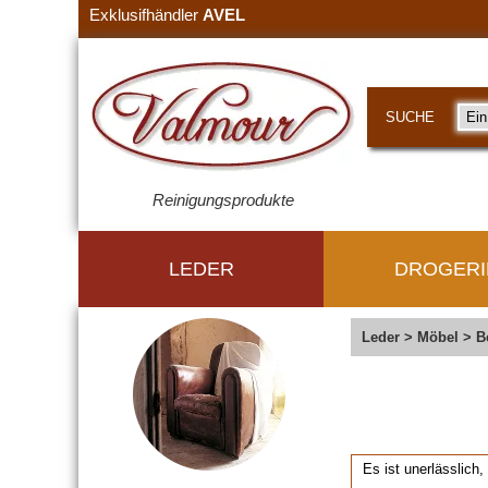
Exklusifhändler
AVEL
SUCHE
Reinigungsprodukte
LEDER
DROGERI
Leder
>
Möbel
>
B
Es ist unerlässlich