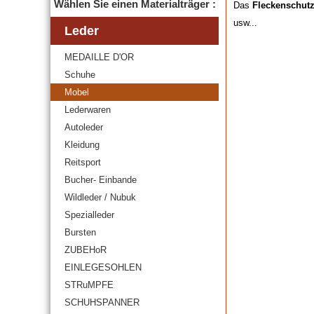
Wählen Sie einen Materialträger :
Das
Fleckenschut
usw...
Leder
MEDAILLE D'OR
Schuhe
Mobel
Lederwaren
Autoleder
Kleidung
Reitsport
Bucher- Einbande
Wildleder / Nubuk
Spezialleder
Bursten
ZUBEHoR
EINLEGESOHLEN
STRuMPFE
SCHUHSPANNER