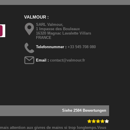
VALMOUR
SARL Valmour,
1 Impasse des Bouleaux
16320 Magnac Lavalette Villars
FRANCE
Telefonnummer :
+33 545 708 080
Email :
contact@valmour.fr
Siehe 2584 Bewertungen
! mais attention aux givres de mains si trop longtemps.Vous