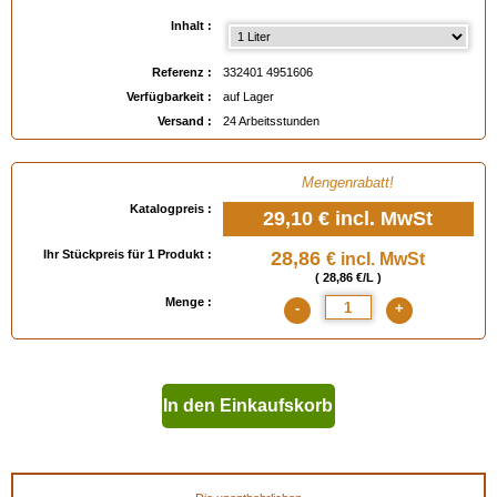
- Verbrauch ca. 10 bis 15 m2/Liter/Schicht.
Inhalt :
- Leichtes Entfernen mit dem untenstehenden
Abbeizmittel Emulsionen AVEL
.
- Einfache Pflege ohne Abspülen mit dem untenstehenden
Wachsenden Reiniger
.
Referenz :
332401 4951606
Verfügbarkeit :
auf Lager
Verfügbar in
: 1 Liter, 5 Liter
Versand :
24 Arbeitsstunden
EAN :
3324014951606
Mengenrabatt!
Katalogpreis :
29,10 €
incl. MwSt
Ihr Stückpreis für 1 Produkt :
28,86
€ incl. MwSt
( 28,86 €/L )
Menge :
-
+
In den Einkaufskorb
geben