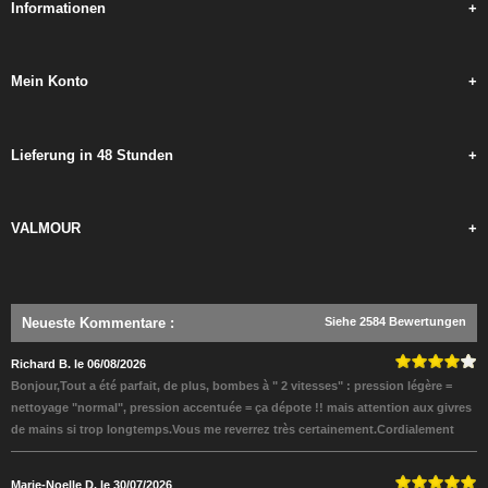
Informationen
+
Mein Konto
+
Lieferung in 48 Stunden
+
VALMOUR
+
Neueste Kommentare
:
Siehe 2584 Bewertungen
Richard B. le 06/08/2026
Bonjour,Tout a été parfait, de plus, bombes à " 2 vitesses" : pression légère =
nettoyage "normal", pression accentuée = ça dépote !! mais attention aux givres
de mains si trop longtemps.Vous me reverrez très certainement.Cordialement
Marie-Noelle D. le 30/07/2026