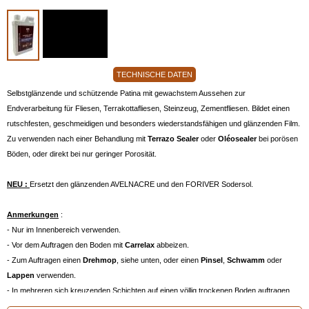
TECHNISCHE DATEN
Selbstglänzende und schützende Patina mit gewachstem Aussehen zur
Endverarbeitung für Fliesen, Terrakottafliesen, Steinzeug, Zementfliesen. Bildet einen
rutschfesten, geschmeidigen und besonders wiederstandsfähigen und glänzenden Film.
Zu verwenden nach einer Behandlung mit
Terrazo Sealer
oder
Oléosealer
bei porösen
Böden, oder direkt bei nur geringer Porosität.
NEU :
Ersetzt den glänzenden AVELNACRE und den FORIVER Sodersol.
Anmerkungen
:
- Nur im Innenbereich verwenden.
- Vor dem Auftragen den Boden mit
Carrelax
abbeizen.
- Zum Auftragen einen
Drehmop
, siehe unten, oder einen
Pinsel
,
Schwamm
oder
Lappen
verwenden.
- In mehreren sich kreuzenden Schichten auf einen völlig trockenen Boden auftragen.
- Zunehmender Glanz je nach Anzahl der Schichten.