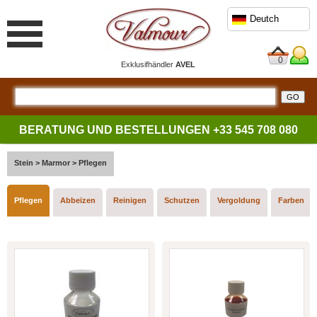
Deutch
0
Exklusifhändler
AVEL
BERATUNG UND BESTELLUNGEN
+33 545 708 080
Stein
>
Marmor
>
Pflegen
Pflegen
Abbeizen
Reinigen
Schutzen
Vergoldung
Farben