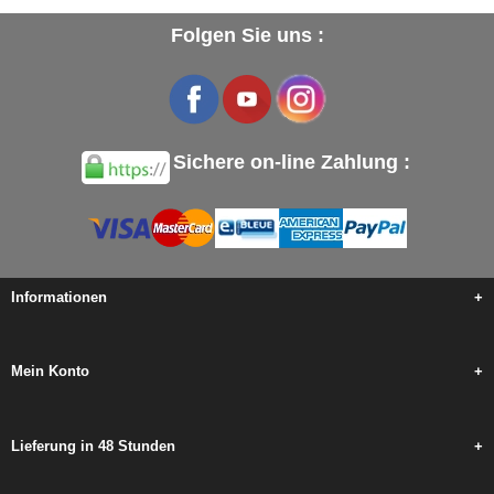
Folgen Sie uns :
Sichere on-line Zahlung :
Informationen
+
Mein Konto
+
Lieferung in 48 Stunden
+