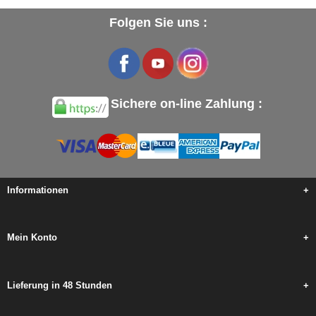
Folgen Sie uns :
Sichere on-line Zahlung :
Informationen
+
Mein Konto
+
Lieferung in 48 Stunden
+