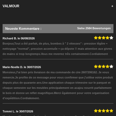
VALMOUR
+
Neueste Kommentare
:
Siehe 2584 Bewertungen
Richard B. le 06/08/2026
Bonjour,Tout a été parfait, de plus, bombes à " 2 vitesses" : pression légère =
nettoyage "normal", pression accentuée = ça dépote !! mais attention aux givres
de mains si trop longtemps.Vous me reverrez très certainement.Cordialement
Marie-Noelle D. le 30/07/2026
Monsieur,J'ai bien pris livraison de ma commande de cire 2607206162. Je vous
remercie.Je profite de ce message pour vous confirmer que j'utilise votre produit
depuis plus de quarante ans.Une application chaque trimestre sur le parquet et
chaque semestre sur les meubles principalement en acajou nourrit parfaitement
le bois et donne un reflet magnifique.Merci également pour votre organisation
d'expédition.Cordialement.
Tommi L. le 30/07/2026