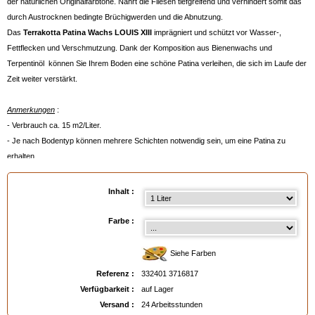
der natürlichen Originalfarbtöne. Nährt die Fliesen tiefgreifend und verhindert somit das
durch Austrocknen bedingte Brüchigwerden und die Abnutzung.
Das
Terrakotta
Patina Wachs LOUIS XIII
imprägniert und schützt vor Wasser-,
Fettflecken und Verschmutzung. Dank der Komposition aus Bienenwachs und
Terpentinöl können Sie Ihrem Boden eine schöne Patina verleihen, die sich im Laufe der
Zeit weiter verstärkt.
Anmerkungen
:
- Verbrauch ca. 15 m2/Liter.
- Je nach Bodentyp können mehrere Schichten notwendig sein, um eine Patina zu
erhalten.
- Wir raten zu einer Anwendung auf Böden, die vorher mit dem
Imprägnierer/Fleckenschutz LOUIS XIII
behandelt wurden.
Inhalt :
- Vor der Benutzung bei Raumtemperatur aufbewahren, um das Produkt zu
verflüssigen.
Farbe :
Verfügbar in
: 1 Liter, 5 Liter
Siehe Farben
EAN :
3324013716817
Referenz :
332401 3716817
Verfügbarkeit :
auf Lager
Versand :
24 Arbeitsstunden