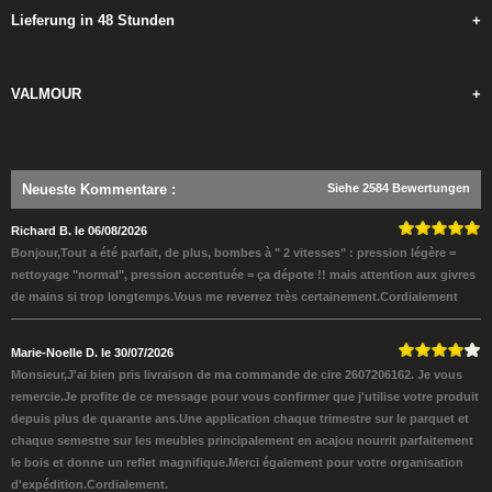
Lieferung in 48 Stunden
+
VALMOUR
+
Neueste Kommentare
:
Siehe 2584 Bewertungen
Richard B. le 06/08/2026
Bonjour,Tout a été parfait, de plus, bombes à " 2 vitesses" : pression légère =
nettoyage "normal", pression accentuée = ça dépote !! mais attention aux givres
de mains si trop longtemps.Vous me reverrez très certainement.Cordialement
Marie-Noelle D. le 30/07/2026
Monsieur,J'ai bien pris livraison de ma commande de cire 2607206162. Je vous
remercie.Je profite de ce message pour vous confirmer que j'utilise votre produit
depuis plus de quarante ans.Une application chaque trimestre sur le parquet et
chaque semestre sur les meubles principalement en acajou nourrit parfaitement
le bois et donne un reflet magnifique.Merci également pour votre organisation
d'expédition.Cordialement.