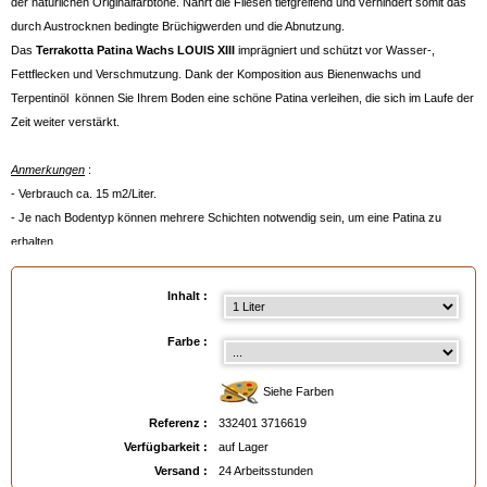
der natürlichen Originalfarbtöne. Nährt die Fliesen tiefgreifend und verhindert somit das
durch Austrocknen bedingte Brüchigwerden und die Abnutzung.
Das
Terrakotta
Patina Wachs LOUIS XIII
imprägniert und schützt vor Wasser-,
Fettflecken und Verschmutzung. Dank der Komposition aus Bienenwachs und
Terpentinöl können Sie Ihrem Boden eine schöne Patina verleihen, die sich im Laufe der
Zeit weiter verstärkt.
Anmerkungen
:
- Verbrauch ca. 15 m2/Liter.
- Je nach Bodentyp können mehrere Schichten notwendig sein, um eine Patina zu
erhalten.
- Wir raten zu einer Anwendung auf Böden, die vorher mit dem
Imprägnierer/Fleckenschutz LOUIS XIII
behandelt wurden.
Inhalt :
- Vor der Benutzung bei Raumtemperatur aufbewahren, um das Produkt zu
verflüssigen.
Farbe :
Verfügbar in
: 1 Liter, 5 Liter
Siehe Farben
EAN :
3324013716619
Referenz :
332401 3716619
Verfügbarkeit :
auf Lager
Versand :
24 Arbeitsstunden