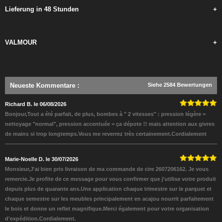
Lieferung in 48 Stunden
+
VALMOUR
+
Neueste Kommentare
:
Siehe 2584 Bewertungen
Richard B. le 06/08/2026
Bonjour,Tout a été parfait, de plus, bombes à " 2 vitesses" : pression légère =
nettoyage "normal", pression accentuée = ça dépote !! mais attention aux givres
de mains si trop longtemps.Vous me reverrez très certainement.Cordialement
Marie-Noelle D. le 30/07/2026
Monsieur,J'ai bien pris livraison de ma commande de cire 2607206162. Je vous
remercie.Je profite de ce message pour vous confirmer que j'utilise votre produit
depuis plus de quarante ans.Une application chaque trimestre sur le parquet et
chaque semestre sur les meubles principalement en acajou nourrit parfaitement
le bois et donne un reflet magnifique.Merci également pour votre organisation
d'expédition.Cordialement.