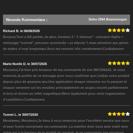
Neueste Kommentare
:
Siehe 2584 Bewertungen
Richard B. le 06/08/2026
Bonjour,Tout a été parfait, de plus, bombes à " 2 vitesses" : pression légère =
nettoyage "normal", pression accentuée = ça dépote !! mais attention aux givres
de mains si trop longtemps.Vous me reverrez très certainement.Cordialement
Marie-Noelle D. le 30/07/2026
Monsieur,J'ai bien pris livraison de ma commande de cire 2607206162. Je vous
remercie.Je profite de ce message pour vous confirmer que j'utilise votre produit
depuis plus de quarante ans.Une application chaque trimestre sur le parquet et
chaque semestre sur les meubles principalement en acajou nourrit parfaitement
le bois et donne un reflet magnifique.Merci également pour votre organisation
d'expédition.Cordialement.
Tommi L. le 30/07/2026
Mesdames, Messieurs,Je tiens à vous remercier pour l'excellent service que vous
m'avez fourni concernant ma commande. La manière dont vous avez traité mon
achat est à la hauteur de la qualité du produit.Je ne comprends pas pourquoi