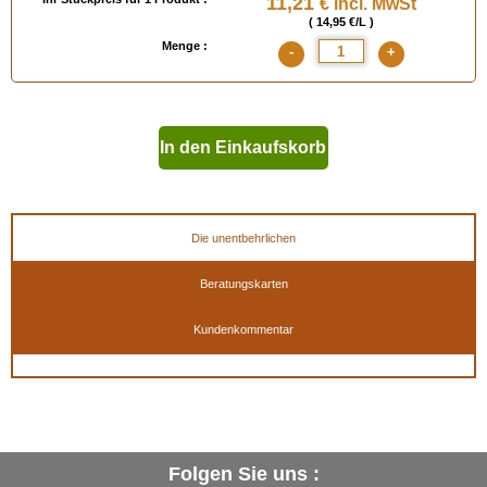
11,21
€ incl. MwSt
( 14,95 €/L )
Menge :
-
+
In den Einkaufskorb
geben
Die unentbehrlichen
Beratungskarten
Kundenkommentar
Folgen Sie uns :