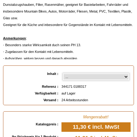
Dunstabzugshauben, Filter, Rasenmäher, geeignet für Bastelarbeiten, Fahrräder und
insbesondere Mountain Bikes, Autos, Motorräder, Fliesen, Metal, PVC, Textilien, Plastik,
Glas usw.
Geeignet für die Küche und inbesondere für Gegenstände im Kontakt mit Lebensmitteln.
Anmerkungen
:
- Besonders starke Wirksamkeit duch seinen PH 13.
- Zugelassen für den Kontakt mit Lebensmitteln.
- Aufsprühen, wirken lassen und danach abspülen.
Verfügbar in
: 750 ml, 5 Liter
Inhalt :
EAN :
3441710188317
Referenz :
344171 0188317
Verfügbarkeit :
auf Lager
Versand :
24 Arbeitsstunden
Mengenrabatt!
Katalogpreis :
11,30 €
incl. MwSt
Ihr Stückpreis für 1 Produkt :