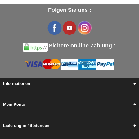
Folgen Sie uns :
Sichere on-line Zahlung :
Informationen
+
Mein Konto
+
Lieferung in 48 Stunden
+