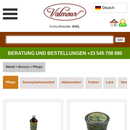
Deutch
0
Exklusifhändler
AVEL
BERATUNG UND BESTELLUNGEN
+33 545 708 080
Metall
>
Bronze
>
Pflege
Pflege
Desoxydationsmittel
Abbeizmittel
Farben
Lack
Versi