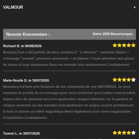
VALMOUR
+
Neueste Kommentare
:
Siehe 2584 Bewertungen
Richard B. le 06/08/2026
Bonjour,Tout a été parfait, de plus, bombes à " 2 vitesses" : pression légère =
nettoyage "normal", pression accentuée = ça dépote !! mais attention aux givres
de mains si trop longtemps.Vous me reverrez très certainement.Cordialement
Marie-Noelle D. le 30/07/2026
Monsieur,J'ai bien pris livraison de ma commande de cire 2607206162. Je vous
remercie.Je profite de ce message pour vous confirmer que j'utilise votre produit
depuis plus de quarante ans.Une application chaque trimestre sur le parquet et
chaque semestre sur les meubles principalement en acajou nourrit parfaitement
le bois et donne un reflet magnifique.Merci également pour votre organisation
d'expédition.Cordialement.
Tommi L. le 30/07/2026