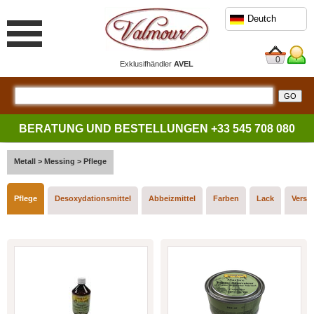
Deutch
0
Exklusifhändler
AVEL
BERATUNG UND BESTELLUNGEN
+33 545 708 080
Metall
>
Messing
>
Pflege
Pflege
Desoxydationsmittel
Abbeizmittel
Farben
Lack
Versi