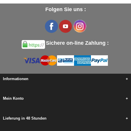
Folgen Sie uns :
Sichere on-line Zahlung :
Informationen
+
Mein Konto
+
Lieferung in 48 Stunden
+