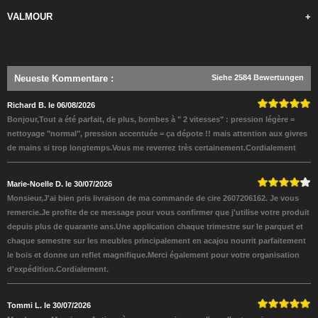
VALMOUR
+
Neueste Kommentare
:
Siehe 2584 Bewertungen
Richard B. le 06/08/2026
Bonjour,Tout a été parfait, de plus, bombes à " 2 vitesses" : pression légère =
nettoyage "normal", pression accentuée = ça dépote !! mais attention aux givres
de mains si trop longtemps.Vous me reverrez très certainement.Cordialement
Marie-Noelle D. le 30/07/2026
Monsieur,J'ai bien pris livraison de ma commande de cire 2607206162. Je vous
remercie.Je profite de ce message pour vous confirmer que j'utilise votre produit
depuis plus de quarante ans.Une application chaque trimestre sur le parquet et
chaque semestre sur les meubles principalement en acajou nourrit parfaitement
le bois et donne un reflet magnifique.Merci également pour votre organisation
d'expédition.Cordialement.
Tommi L. le 30/07/2026