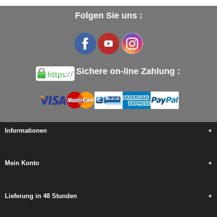
Folgen Sie uns :
Sichere on-line Zahlung :
Informationen
+
Mein Konto
+
Lieferung in 48 Stunden
+