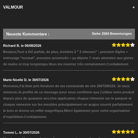
VALMOUR
+
Neueste Kommentare
:
Siehe 2584 Bewertungen
Richard B. le 06/08/2026
Bonjour,Tout a été parfait, de plus, bombes à " 2 vitesses" : pression légère =
nettoyage "normal", pression accentuée = ça dépote !! mais attention aux givres
de mains si trop longtemps.Vous me reverrez très certainement.Cordialement
Marie-Noelle D. le 30/07/2026
Monsieur,J'ai bien pris livraison de ma commande de cire 2607206162. Je vous
remercie.Je profite de ce message pour vous confirmer que j'utilise votre produit
depuis plus de quarante ans.Une application chaque trimestre sur le parquet et
chaque semestre sur les meubles principalement en acajou nourrit parfaitement
le bois et donne un reflet magnifique.Merci également pour votre organisation
d'expédition.Cordialement.
Tommi L. le 30/07/2026