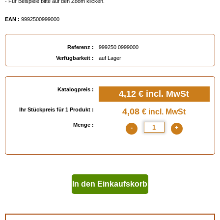
- Für Beispiele bitte auf den Zoom klicken.
EAN :
9992500999000
Referenz :
999250 0999000
Verfügbarkeit :
auf Lager
Katalogpreis :
4,12 €
incl. MwSt
Ihr Stückpreis für 1 Produkt :
4,08
€ incl. MwSt
Menge :
-
+
In den Einkaufskorb
geben