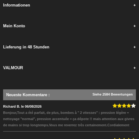
Informationen
+
Mein Konto
+
Lieferung in 48 Stunden
+
VALMOUR
+
Neueste Kommentare
:
Siehe 2584 Bewertungen
Richard B. le 06/08/2026
Bonjour,Tout a été parfait, de plus, bombes à " 2 vitesses" : pression légère =
nettoyage "normal", pression accentuée = ça dépote !! mais attention aux givres
de mains si trop longtemps.Vous me reverrez très certainement.Cordialement